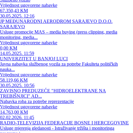
Vrijednost ugovorene nabavke
67.350,43 KM
30.05.2025. 12:16
JP MEĐUNARODNI AERODROM SARAJEVO D.O.O.
SARAJEVO
Usluge promocije MAS – media buying (press clipping, media
monitoring, media...
Vrijednost ugovorene nabavke
0,00 KM
14.05.2025. 11:59
UNIVERZITET U BANJOJ LUCI
Javna nabavka službenog vozila za potrebe Fakulteta političkih
nauka...
Vrijednost ugovorene nabavke
58.119,66 KM
30.05.2025. 10:56
ZAVISNO PREDUZEĆE "HIDROELEKTRANE NA
TREBIŠNJICI" AD...
Nabavka roba za potrebe reprezentacije
Vrijednost ugovorene nabavke
14.763,00 KM
02.02.2026. 11:45
RADIO-TELEVIZIJA FEDERACIJE BOSNE I HERCEGOVINE
Usluge mjerenja gledanosti - Istraživanje tržišta i monitoringa