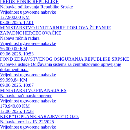
PREDSJEDNIK REPUBLIKE
Nabavka odlikovanja Republike Srpske
Vrijednost ugovorene nabavke
127.900,00 KM
03.06.2025. 12:01
MINISTARSTVO UNUTARNJIH POSLOVA ŽUPANIJE
ZAPADNOHERCEGOVAČKE
Nabava ručnih radara
Vrijednost ugovorene nabavke
56.000,00 KM
09.06.2025. 10:53
FOND ZDRAVSTVENOG OSIGURANJA REPUBLIKE SRPSKE
Nabavka usluge Održavanja sistema za centralizovano upravljanje
dokumentima...
Vrijednost ugovorene nabavke
99.999,84 KM
09.06.2025. 10:07
MINISTARSTVO FINANSIJA RS
Nabavka računarske opreme
Vrijednost ugovorene nabavke
170.940,00 KM
12.06.2025. 12:28
KJKP "TOPLANE-SARAJEVO" D.O.O.
Nabavka vozila - JN 22/2025
Vrijednost ugovorene nabavke