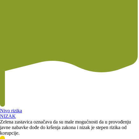
Nivo rizika
NIZAK
Zelena zastavica označava da su male mogućnosti da u provođenju
javne nabavke dođe do kršenja zakona i nizak je stepen rizika od
korupcije.