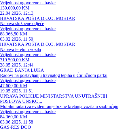
Vrijednost ugovorene nabavke
130.000,00 KM
22.04.2026. 12:13
HRVATSKA POŠTA D.O.O. MOSTAR
Nabava službene odjeće
Vrijednost ugovorene nabavke
88.966,50 KM
03.02.2026. 11:50
HRVATSKA POŠTA D.O.O. MOSTAR
Nabava teretnih vozila
Vrijednost ugovorene nabavke
319.500,00 KM
28.05.2025. 12:44
GRAD BANJA LUKA
Radovi na postavljanju travnatog tepiha u Ćiriličnom parku
Vrijednost ugovorene nabavke
47.600,00 KM
19.05.2025. 11:51
UPRAVA POLICIJE MINISTARSTVA UNUTRAŠNJIH
POSLOVA UNSKO...
Mobilni radari za evideniranje brzine kretanja vozila u saobraćaju
Vrijednost ugovorene nabavke
84.360,00 KM
03.06.2025. 11:58
GAS-RES DOO