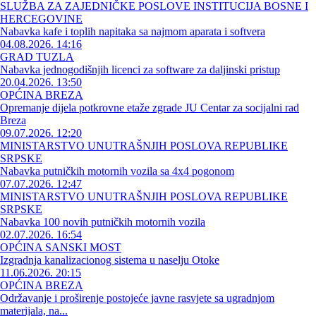
SLUŽBA ZA ZAJEDNIČKE POSLOVE INSTITUCIJA BOSNE I
HERCEGOVINE
Nabavka kafe i toplih napitaka sa najmom aparata i softvera
04.08.2026. 14:16
GRAD TUZLA
Nabavka jednogodišnjih licenci za software za daljinski pristup
20.04.2026. 13:50
OPĆINA BREZA
Opremanje dijela potkrovne etaže zgrade JU Centar za socijalni rad
Breza
09.07.2026. 12:20
MINISTARSTVO UNUTRAŠNJIH POSLOVA REPUBLIKE
SRPSKE
Nabavka putničkih motornih vozila sa 4x4 pogonom
07.07.2026. 12:47
MINISTARSTVO UNUTRAŠNJIH POSLOVA REPUBLIKE
SRPSKE
Nabavka 100 novih putničkih motornih vozila
02.07.2026. 16:54
OPĆINA SANSKI MOST
Izgradnja kanalizacionog sistema u naselju Otoke
11.06.2026. 20:15
OPĆINA BREZA
Održavanje i proširenje postojeće javne rasvjete sa ugradnjom
materijala, na...