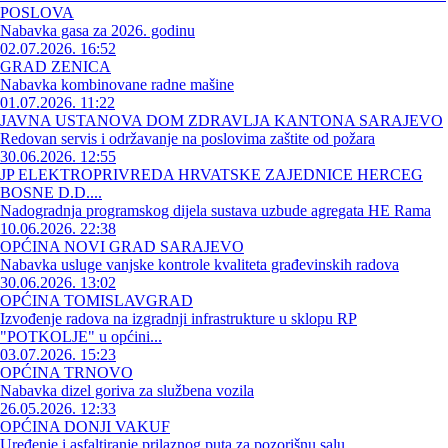
POSLOVA
Nabavka gasa za 2026. godinu
02.07.2026. 16:52
GRAD ZENICA
Nabavka kombinovane radne mašine
01.07.2026. 11:22
JAVNA USTANOVA DOM ZDRAVLJA KANTONA SARAJEVO
Redovan servis i održavanje na poslovima zaštite od požara
30.06.2026. 12:55
JP ELEKTROPRIVREDA HRVATSKE ZAJEDNICE HERCEG
BOSNE D.D....
Nadogradnja programskog dijela sustava uzbude agregata HE Rama
10.06.2026. 22:38
OPĆINA NOVI GRAD SARAJEVO
Nabavka usluge vanjske kontrole kvaliteta građevinskih radova
30.06.2026. 13:02
OPĆINA TOMISLAVGRAD
Izvođenje radova na izgradnji infrastrukture u sklopu RP
"POTKOLJE" u općini...
03.07.2026. 15:23
OPĆINA TRNOVO
Nabavka dizel goriva za službena vozila
26.05.2026. 12:33
OPĆINA DONJI VAKUF
Uređenje i asfaltiranje prilaznog puta za pozorišnu salu