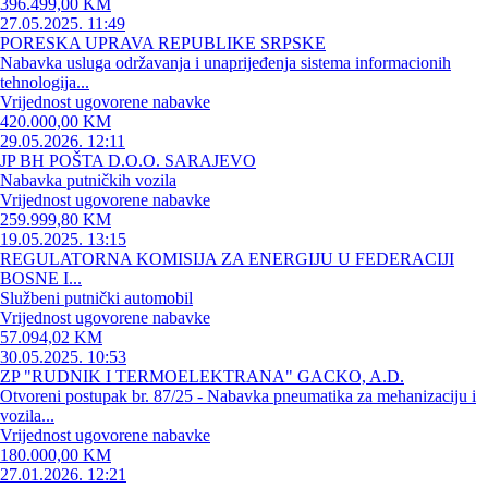
396.499,00 KM
27.05.2025. 11:49
PORESKA UPRAVA REPUBLIKE SRPSKE
Nabavka usluga održavanja i unaprijeđenja sistema informacionih
tehnologija...
Vrijednost ugovorene nabavke
420.000,00 KM
29.05.2026. 12:11
JP BH POŠTA D.O.O. SARAJEVO
Nabavka putničkih vozila
Vrijednost ugovorene nabavke
259.999,80 KM
19.05.2025. 13:15
REGULATORNA KOMISIJA ZA ENERGIJU U FEDERACIJI
BOSNE I...
Službeni putnički automobil
Vrijednost ugovorene nabavke
57.094,02 KM
30.05.2025. 10:53
ZP "RUDNIK I TERMOELEKTRANA" GACKO, A.D.
Otvoreni postupak br. 87/25 - Nabavka pneumatika za mehanizaciju i
vozila...
Vrijednost ugovorene nabavke
180.000,00 KM
27.01.2026. 12:21