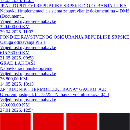
12.05.2025. 12:05
JP AUTOPUTEVI REPUBLIKE SRPSKE D.O.O. BANJA LUKA
Nabavka i implementacija sistema za upravljanje dokumentima – DMS
(Document...
Vrijednost ugovorene nabavke
350.000,00 KM
29.04.2025. 11:03
FOND ZDRAVSTVENOG OSIGURANJA REPUBLIKE SRPSKE
Usluga održavanja PIS-a
Vrijednost ugovorene nabavke
615.360,00 KM
21.05.2025. 09:58
GRAD LAKTAŠI
Nabavka računarske opreme
Vrijednost ugovorene nabavke
26.800,00 KM
14.05.2025. 13:13
ZP "RUDNIK I TERMOELEKTRANA" GACKO, A.D.
Otvoreni postupak br. 72/25 - Nabavka voćnih sokova 0,5 l
Vrijednost ugovorene nabavke
180.000,00 KM
27.01.2026. 12:54