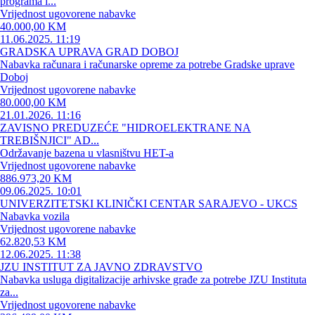
programa i...
Vrijednost ugovorene nabavke
40.000,00 KM
11.06.2025. 11:19
GRADSKA UPRAVA GRAD DOBOJ
Nabavka računara i računarske opreme za potrebe Gradske uprave
Doboj
Vrijednost ugovorene nabavke
80.000,00 KM
21.01.2026. 11:16
ZAVISNO PREDUZEĆE "HIDROELEKTRANE NA
TREBIŠNJICI" AD...
Održavanje bazena u vlasništvu HET-a
Vrijednost ugovorene nabavke
886.973,20 KM
09.06.2025. 10:01
UNIVERZITETSKI KLINIČKI CENTAR SARAJEVO - UKCS
Nabavka vozila
Vrijednost ugovorene nabavke
62.820,53 KM
12.06.2025. 11:38
JZU INSTITUT ZA JAVNO ZDRAVSTVO
Nabavka usluga digitalizacije arhivske građe za potrebe JZU Instituta
za...
Vrijednost ugovorene nabavke