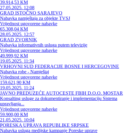
39.914,53 KM
27.05.2025. 12:08
GRAD ISTOČNO SARAJEVO
Nabavka namještaja za objekte TVSJ
Vrijednost ugovorene nabavke
65.308,04 KM
28.05.2025. 12:57
GRAD ZVORNIK
Nabavka informativnih usluga putem televizije
Vrijednost ugovorene nabavke
49.999,92 KM
19.05.2025. 11:34
VRHOVNI SUD FEDERACIJE BOSNE I HERCEGOVINE
Nabavka robe - Namještaj
Vrijednost ugovorene nabavke
159.621,90 KM
19.05.2025. 11:24
JAVNO PREDUZEĆE AUTOCESTE FBIH D.O.O. MOSTAR
Konsalting usluge za dokumentiranje i implementaciju Sistema
upravljanja...
Vrijednost ugovorene nabavke
59.900,00 KM
21.05.2025. 10:04
PORESKA UPRAVA REPUBLIKE SRPSKE
Nabavka usluga medijske kampanje Poreske uprave