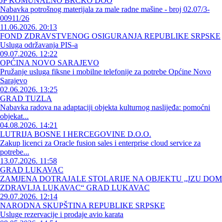
JP KOMUNALNO BRČKO DOO
Nabavka potrošnog materijala za male radne mašine - broj 02.07/3-
00911/26
11.06.2026. 20:13
FOND ZDRAVSTVENOG OSIGURANJA REPUBLIKE SRPSKE
Usluga održavanja PIS-a
09.07.2026. 12:22
OPĆINA NOVO SARAJEVO
Pružanje usluga fiksne i mobilne telefonije za potrebe Općine Novo
Sarajevo
02.06.2026. 13:25
GRAD TUZLA
Nabavka radova na adaptaciji objekta kulturnog naslijeđa: pomoćni
objekat...
04.08.2026. 14:21
LUTRIJA BOSNE I HERCEGOVINE D.O.O.
Zakup licenci za Oracle fusion sales i enterprise cloud service za
potrebe...
13.07.2026. 11:58
GRAD LUKAVAC
ZAMJENA DOTRAJALE STOLARIJE NA OBJEKTU „JZU DOM
ZDRAVLJA LUKAVAC“ GRAD LUKAVAC
29.07.2026. 12:14
NARODNA SKUPŠTINA REPUBLIKE SRPSKE
Usluge rezervacije i prodaje avio karata