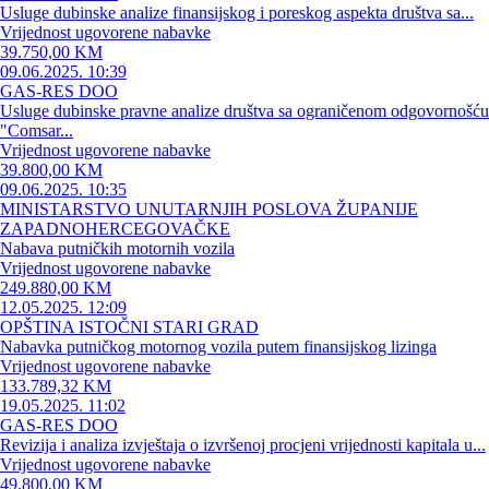
Usluge dubinske analize finansijskog i poreskog aspekta društva sa...
Vrijednost ugovorene nabavke
39.750,00 KM
09.06.2025. 10:39
GAS-RES DOO
Usluge dubinske pravne analize društva sa ograničenom odgovornošću
"Comsar...
Vrijednost ugovorene nabavke
39.800,00 KM
09.06.2025. 10:35
MINISTARSTVO UNUTARNJIH POSLOVA ŽUPANIJE
ZAPADNOHERCEGOVAČKE
Nabava putničkih motornih vozila
Vrijednost ugovorene nabavke
249.880,00 KM
12.05.2025. 12:09
OPŠTINA ISTOČNI STARI GRAD
Nabavka putničkog motornog vozila putem finansijskog lizinga
Vrijednost ugovorene nabavke
133.789,32 KM
19.05.2025. 11:02
GAS-RES DOO
Revizija i analiza izvještaja o izvršenoj procjeni vrijednosti kapitala u...
Vrijednost ugovorene nabavke
49.800,00 KM