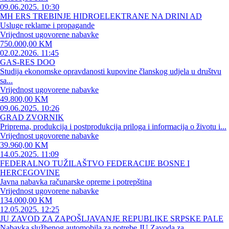
09.06.2025. 10:30
MH ERS TREBINJE HIDROELEKTRANE NA DRINI AD
Usluge reklame i propagande
Vrijednost ugovorene nabavke
750.000,00 KM
02.02.2026. 11:45
GAS-RES DOO
Studija ekonomske opravdanosti kupovine članskog udjela u društvu
sa...
Vrijednost ugovorene nabavke
49.800,00 KM
09.06.2025. 10:26
GRAD ZVORNIK
Priprema, produkcija i postprodukcija priloga i informacija o životu i...
Vrijednost ugovorene nabavke
39.960,00 KM
14.05.2025. 11:09
FEDERALNO TUŽILAŠTVO FEDERACIJE BOSNE I
HERCEGOVINE
Javna nabavka računarske opreme i potrepština
Vrijednost ugovorene nabavke
134.000,00 KM
12.05.2025. 12:25
JU ZAVOD ZA ZAPOŠLJAVANJE REPUBLIKE SRPSKE PALE
Nabavka službenog automobila za potrebe JU Zavoda za