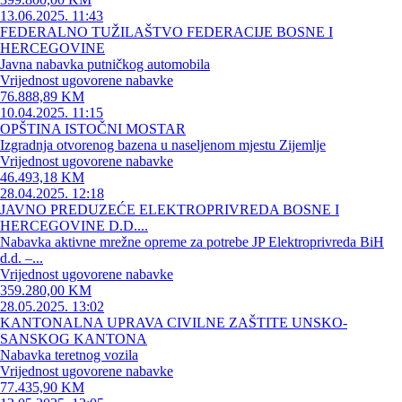
13.06.2025. 11:43
FEDERALNO TUŽILAŠTVO FEDERACIJE BOSNE I
HERCEGOVINE
Javna nabavka putničkog automobila
Vrijednost ugovorene nabavke
76.888,89 KM
10.04.2025. 11:15
OPŠTINA ISTOČNI MOSTAR
Izgradnja otvorenog bazena u naseljenom mjestu Zijemlje
Vrijednost ugovorene nabavke
46.493,18 KM
28.04.2025. 12:18
JAVNO PREDUZEĆE ELEKTROPRIVREDA BOSNE I
HERCEGOVINE D.D....
Nabavka aktivne mrežne opreme za potrebe JP Elektroprivreda BiH
d.d. –...
Vrijednost ugovorene nabavke
359.280,00 KM
28.05.2025. 13:02
KANTONALNA UPRAVA CIVILNE ZAŠTITE UNSKO-
SANSKOG KANTONA
Nabavka teretnog vozila
Vrijednost ugovorene nabavke
77.435,90 KM