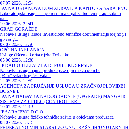
07.07.2026. 12:54
JAVNA USTANOVA DOM ZDRAVLJA KANTONA SARAJEVO
Laboratorijski reagensi i potrošni materijal za biohemiju aplikabilni
na...
10.06.2026. 22:41
GRAD GORAŽDE
Nabavka usluga izrade investiciono-tehničke dokumentacije idejnog i
glavnog...
08.07.2026. 12:56
OPĆINA JABLANICA
Usluge čišćenja korita rijeke Doljanke
05.06.2026. 12:38
JP RADIO TELEVIZIJA REPUBLIKE SRPSKE
Nabavka usluge najma produkcijske opreme za potrebe
„Đurđevdanskog festivala...
12.05.2026. 12:52
AGENCIJA ZA PRUŽANJE USLUGA U ZRAČNOJ PLOVIDBI
BOSNE I...
JAVNA NABAVKA NADOGRADNJE (UPGRADE) MANGAIR
SISTEMA ZA CPDLC (CONTROLLER...
10.07.2026. 11:13
JP SARAJEVO D.O.O.
Nabavka usluga fizičko tehničke zaštite u objektima preduzeća
08.07.2026. 13:15
FEDERALNO MINISTARSTVO UNUTRAŠNJIH/UNUTARNJIH