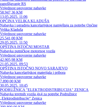
zapošljavanje RS
Vrijednost ugovorene nabavke
58.947,36 KM
13.05.2025. 11:06
OPĆINA VELIKA KLADUŠA
Nabavka i ugradnja kancelarijskog namještaja za potrebe Općine
Velika Kladuša
Vrijednost ugovorene nabavke
25.541,00 KM
29.05.2025. 11:50
OPŠTINA ISTOČNI MOSTAR
Nabavka putničkog motornog vozila
Vrijednost ugovorene nabavke
42.905,98 KM
21.05.2025. 09:53
OPŠTINA ISTOČNO NOVO SARAJEVO
Nabavka kancelarijskog materijala i pribora
Vrijednost ugovorene nabavke
7.890,00 KM
30.05.2025. 10:45
PODRUŽNICA "ELEKTRODISTRIBUCIJA" ZENICA
Nabavka teretnih vozila 4x4 za potrebe Podružnice
„Elektrodistribucije“ Zenica
Vrijednost ugovorene nabavke
399.800,00 KM