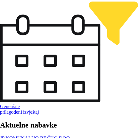
Generišite
prilagođeni izvještaj
Aktuelne nabavke