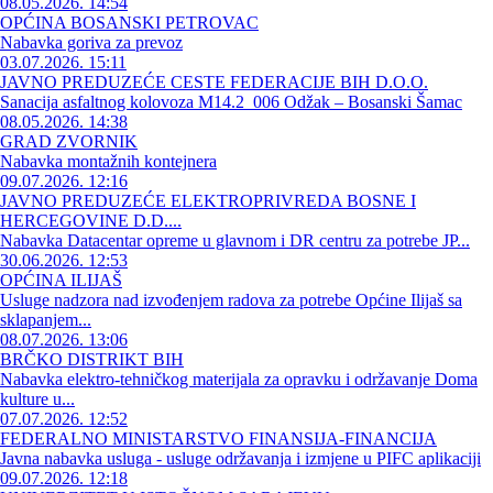
08.05.2026. 14:54
OPĆINA BOSANSKI PETROVAC
Nabavka goriva za prevoz
03.07.2026. 15:11
JAVNO PREDUZEĆE CESTE FEDERACIJE BIH D.O.O.
Sanacija asfaltnog kolovoza M14.2_006 Odžak – Bosanski Šamac
08.05.2026. 14:38
GRAD ZVORNIK
Nabavka montažnih kontejnera
09.07.2026. 12:16
JAVNO PREDUZEĆE ELEKTROPRIVREDA BOSNE I
HERCEGOVINE D.D....
Nabavka Datacentar opreme u glavnom i DR centru za potrebe JP...
30.06.2026. 12:53
OPĆINA ILIJAŠ
Usluge nadzora nad izvođenjem radova za potrebe Općine Ilijaš sa
sklapanjem...
08.07.2026. 13:06
BRČKO DISTRIKT BIH
Nabavka elektro-tehničkog materijala za opravku i održavanje Doma
kulture u...
07.07.2026. 12:52
FEDERALNO MINISTARSTVO FINANSIJA-FINANCIJA
Javna nabavka usluga - usluge održavanja i izmjene u PIFC aplikaciji
09.07.2026. 12:18