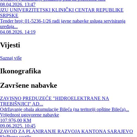
08.04.2026. 13:47
JZU UNIVERZITETSKI KLINIČKI CENTAR REPUBLIKE
SRPSKE
Tender broj: 01-5236-1/26 radi javne nabavke usluga servisiranja
uređaja...
04.08.2026. 14:19
Vijesti
Saznaj više
Ikonografika
Završene nabavke
ZAVISNO PREDUZEĆE "HIDROELEKTRANE NA
TREBIŠNJICI" AD...
Održavanje obala akumulacije Bileća (na teritoriji opštine Bileća)...
Vrijednost ugovorene nabavke
107.976,00 KM
09.06.2025. 10:45
ZAVOD ZA PLANIRANJE RAZVOJA KANTONA SARAJEVO
Službeno vozilo