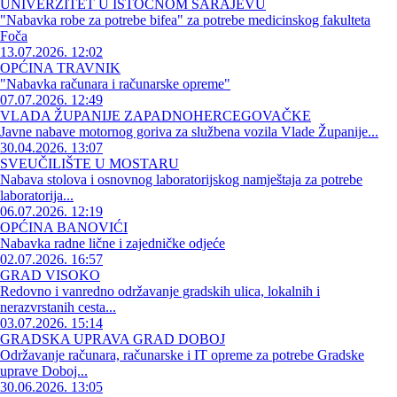
UNIVERZITET U ISTOČNOM SARAJEVU
"Nabavka robe za potrebe bifea" za potrebe medicinskog fakulteta
Foča
13.07.2026. 12:02
OPĆINA TRAVNIK
"Nabavka računara i računarske opreme"
07.07.2026. 12:49
VLADA ŽUPANIJE ZAPADNOHERCEGOVAČKE
Javne nabave motornog goriva za službena vozila Vlade Županije...
30.04.2026. 13:07
SVEUČILIŠTE U MOSTARU
Nabava stolova i osnovnog laboratorijskog namještaja za potrebe
laboratorija...
06.07.2026. 12:19
OPĆINA BANOVIĆI
Nabavka radne lične i zajedničke odjeće
02.07.2026. 16:57
GRAD VISOKO
Redovno i vanredno održavanje gradskih ulica, lokalnih i
nerazvrstanih cesta...
03.07.2026. 15:14
GRADSKA UPRAVA GRAD DOBOJ
Održavanje računara, računarske i IT opreme za potrebe Gradske
uprave Doboj...
30.06.2026. 13:05