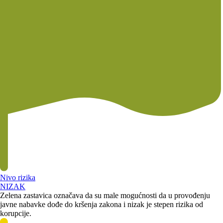
Nivo rizika
NIZAK
Zelena zastavica označava da su male mogućnosti da u provođenju
javne nabavke dođe do kršenja zakona i nizak je stepen rizika od
korupcije.