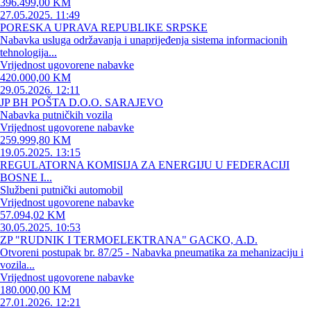
396.499,00 KM
27.05.2025. 11:49
PORESKA UPRAVA REPUBLIKE SRPSKE
Nabavka usluga održavanja i unaprijeđenja sistema informacionih
tehnologija...
Vrijednost ugovorene nabavke
420.000,00 KM
29.05.2026. 12:11
JP BH POŠTA D.O.O. SARAJEVO
Nabavka putničkih vozila
Vrijednost ugovorene nabavke
259.999,80 KM
19.05.2025. 13:15
REGULATORNA KOMISIJA ZA ENERGIJU U FEDERACIJI
BOSNE I...
Službeni putnički automobil
Vrijednost ugovorene nabavke
57.094,02 KM
30.05.2025. 10:53
ZP "RUDNIK I TERMOELEKTRANA" GACKO, A.D.
Otvoreni postupak br. 87/25 - Nabavka pneumatika za mehanizaciju i
vozila...
Vrijednost ugovorene nabavke
180.000,00 KM
27.01.2026. 12:21