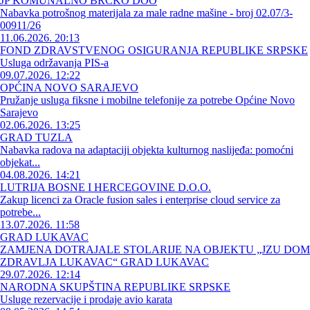
JP KOMUNALNO BRČKO DOO
Nabavka potrošnog materijala za male radne mašine - broj 02.07/3-
00911/26
11.06.2026. 20:13
FOND ZDRAVSTVENOG OSIGURANJA REPUBLIKE SRPSKE
Usluga održavanja PIS-a
09.07.2026. 12:22
OPĆINA NOVO SARAJEVO
Pružanje usluga fiksne i mobilne telefonije za potrebe Općine Novo
Sarajevo
02.06.2026. 13:25
GRAD TUZLA
Nabavka radova na adaptaciji objekta kulturnog naslijeđa: pomoćni
objekat...
04.08.2026. 14:21
LUTRIJA BOSNE I HERCEGOVINE D.O.O.
Zakup licenci za Oracle fusion sales i enterprise cloud service za
potrebe...
13.07.2026. 11:58
GRAD LUKAVAC
ZAMJENA DOTRAJALE STOLARIJE NA OBJEKTU „JZU DOM
ZDRAVLJA LUKAVAC“ GRAD LUKAVAC
29.07.2026. 12:14
NARODNA SKUPŠTINA REPUBLIKE SRPSKE
Usluge rezervacije i prodaje avio karata