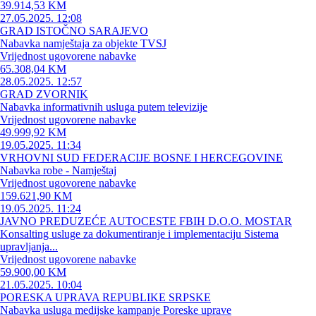
39.914,53 KM
27.05.2025. 12:08
GRAD ISTOČNO SARAJEVO
Nabavka namještaja za objekte TVSJ
Vrijednost ugovorene nabavke
65.308,04 KM
28.05.2025. 12:57
GRAD ZVORNIK
Nabavka informativnih usluga putem televizije
Vrijednost ugovorene nabavke
49.999,92 KM
19.05.2025. 11:34
VRHOVNI SUD FEDERACIJE BOSNE I HERCEGOVINE
Nabavka robe - Namještaj
Vrijednost ugovorene nabavke
159.621,90 KM
19.05.2025. 11:24
JAVNO PREDUZEĆE AUTOCESTE FBIH D.O.O. MOSTAR
Konsalting usluge za dokumentiranje i implementaciju Sistema
upravljanja...
Vrijednost ugovorene nabavke
59.900,00 KM
21.05.2025. 10:04
PORESKA UPRAVA REPUBLIKE SRPSKE
Nabavka usluga medijske kampanje Poreske uprave