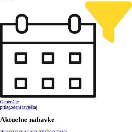
Generišite
prilagođeni izvještaj
Aktuelne nabavke