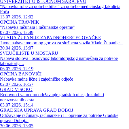
UNIVERZITET U ISTOČNOM SARAJEVU
"Nabavka robe za potrebe bifea" za potrebe medicinskog fakulteta
Foča
13.07.2026. 12:02
OPĆINA TRAVNIK
"Nabavka računara i računarske opreme"
07.07.2026. 12:49
VLADA ŽUPANIJE ZAPADNOHERCEGOVAČKE
Javne nabave motornog goriva za službena vozila Vlade Županije...
30.04.2026. 13:07
SVEUČILIŠTE U MOSTARU
Nabava stolova i osnovnog laboratorijskog namještaja za potrebe
laboratorija...
06.07.2026. 12:19
OPĆINA BANOVIĆI
Nabavka radne lične i zajedničke odjeće
02.07.2026. 16:57
GRAD VISOKO
Redovno i vanredno održavanje gradskih ulica, lokalnih i
nerazvrstanih cesta...
03.07.2026. 15:14
GRADSKA UPRAVA GRAD DOBOJ
Održavanje računara, računarske i IT opreme za potrebe Gradske
uprave Doboj...
30.06.2026. 13:05