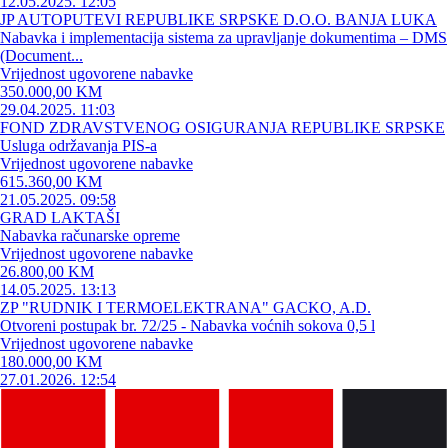
12.05.2025. 12:05
JP AUTOPUTEVI REPUBLIKE SRPSKE D.O.O. BANJA LUKA
Nabavka i implementacija sistema za upravljanje dokumentima – DMS
(Document...
Vrijednost ugovorene nabavke
350.000,00 KM
29.04.2025. 11:03
FOND ZDRAVSTVENOG OSIGURANJA REPUBLIKE SRPSKE
Usluga održavanja PIS-a
Vrijednost ugovorene nabavke
615.360,00 KM
21.05.2025. 09:58
GRAD LAKTAŠI
Nabavka računarske opreme
Vrijednost ugovorene nabavke
26.800,00 KM
14.05.2025. 13:13
ZP "RUDNIK I TERMOELEKTRANA" GACKO, A.D.
Otvoreni postupak br. 72/25 - Nabavka voćnih sokova 0,5 l
Vrijednost ugovorene nabavke
180.000,00 KM
27.01.2026. 12:54