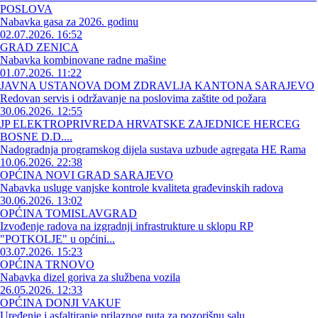
POSLOVA
Nabavka gasa za 2026. godinu
02.07.2026. 16:52
GRAD ZENICA
Nabavka kombinovane radne mašine
01.07.2026. 11:22
JAVNA USTANOVA DOM ZDRAVLJA KANTONA SARAJEVO
Redovan servis i održavanje na poslovima zaštite od požara
30.06.2026. 12:55
JP ELEKTROPRIVREDA HRVATSKE ZAJEDNICE HERCEG
BOSNE D.D....
Nadogradnja programskog dijela sustava uzbude agregata HE Rama
10.06.2026. 22:38
OPĆINA NOVI GRAD SARAJEVO
Nabavka usluge vanjske kontrole kvaliteta građevinskih radova
30.06.2026. 13:02
OPĆINA TOMISLAVGRAD
Izvođenje radova na izgradnji infrastrukture u sklopu RP
"POTKOLJE" u općini...
03.07.2026. 15:23
OPĆINA TRNOVO
Nabavka dizel goriva za službena vozila
26.05.2026. 12:33
OPĆINA DONJI VAKUF
Uređenje i asfaltiranje prilaznog puta za pozorišnu salu