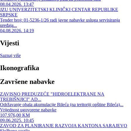
08.04.2026. 13:47
JZU UNIVERZITETSKI KLINIČKI CENTAR REPUBLIKE
SRPSKE
Tender broj: 01-5236-1/26 radi javne nabavke usluga servisiranja
uređaja...
04.08.2026. 14:19
Vijesti
Saznaj više
Ikonografika
Završene nabavke
ZAVISNO PREDUZEĆE "HIDROELEKTRANE NA
TREBIŠNJICI" AD...
Održavanje obala akumulacije Bileća (na teritoriji opštine Bileća)...
Vrijednost ugovorene nabavke
107.976,00 KM
09.06.2025. 10:45
ZAVOD ZA PLANIRANJE RAZVOJA KANTONA SARAJEVO
Službeno vozilo