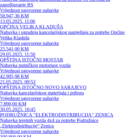
zapošljavanje RS
Vrijednost ugovorene nabavke
58.947,36 KM
13.05.2025. 11:06
OPĆINA VELIKA KLADUŠA
Nabavka i ugradnja kancelarijskog namještaja za potrebe Općine
Velika Kladuša
Vrijednost ugovorene nabavke
25.541,00 KM
29.05.2025. 11:50
OPŠTINA ISTOČNI MOSTAR
Nabavka putničkog motornog vozila
Vrijednost ugovorene nabavke
42.905,98 KM
21.05.2025. 09:53
OPŠTINA ISTOČNO NOVO SARAJEVO
Nabavka kancelarijskog materijala i pribora
Vrijednost ugovorene nabavke
7.890,00 KM
30.05.2025. 10:45
PODRUŽNICA "ELEKTRODISTRIBUCIJA" ZENICA
Nabavka teretnih vozila 4x4 za potrebe Podružnice
„Elektrodistribucije“ Zenica
Vrijednost ugovorene nabavke
399.800,00 KM