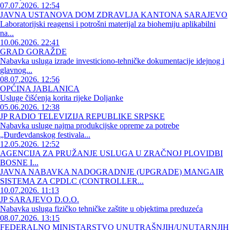
07.07.2026. 12:54
JAVNA USTANOVA DOM ZDRAVLJA KANTONA SARAJEVO
Laboratorijski reagensi i potrošni materijal za biohemiju aplikabilni
na...
10.06.2026. 22:41
GRAD GORAŽDE
Nabavka usluga izrade investiciono-tehničke dokumentacije idejnog i
glavnog...
08.07.2026. 12:56
OPĆINA JABLANICA
Usluge čišćenja korita rijeke Doljanke
05.06.2026. 12:38
JP RADIO TELEVIZIJA REPUBLIKE SRPSKE
Nabavka usluge najma produkcijske opreme za potrebe
„Đurđevdanskog festivala...
12.05.2026. 12:52
AGENCIJA ZA PRUŽANJE USLUGA U ZRAČNOJ PLOVIDBI
BOSNE I...
JAVNA NABAVKA NADOGRADNJE (UPGRADE) MANGAIR
SISTEMA ZA CPDLC (CONTROLLER...
10.07.2026. 11:13
JP SARAJEVO D.O.O.
Nabavka usluga fizičko tehničke zaštite u objektima preduzeća
08.07.2026. 13:15
FEDERALNO MINISTARSTVO UNUTRAŠNJIH/UNUTARNJIH