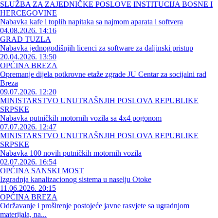
SLUŽBA ZA ZAJEDNIČKE POSLOVE INSTITUCIJA BOSNE I
HERCEGOVINE
Nabavka kafe i toplih napitaka sa najmom aparata i softvera
04.08.2026. 14:16
GRAD TUZLA
Nabavka jednogodišnjih licenci za software za daljinski pristup
20.04.2026. 13:50
OPĆINA BREZA
Opremanje dijela potkrovne etaže zgrade JU Centar za socijalni rad
Breza
09.07.2026. 12:20
MINISTARSTVO UNUTRAŠNJIH POSLOVA REPUBLIKE
SRPSKE
Nabavka putničkih motornih vozila sa 4x4 pogonom
07.07.2026. 12:47
MINISTARSTVO UNUTRAŠNJIH POSLOVA REPUBLIKE
SRPSKE
Nabavka 100 novih putničkih motornih vozila
02.07.2026. 16:54
OPĆINA SANSKI MOST
Izgradnja kanalizacionog sistema u naselju Otoke
11.06.2026. 20:15
OPĆINA BREZA
Održavanje i proširenje postojeće javne rasvjete sa ugradnjom
materijala, na...