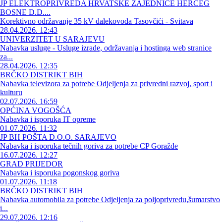
JP ELEKTROPRIVREDA HRVATSKE ZAJEDNICE HERCEG
BOSNE D.D....
Korektivno održavanje 35 kV dalekovoda Tasovčići - Svitava
28.04.2026. 12:43
UNIVERZITET U SARAJEVU
Nabavka usluge - Usluge izrade, održavanja i hostinga web stranice
za...
28.04.2026. 12:35
BRČKO DISTRIKT BIH
Nabavka televizora za potrebe Odjeljenja za privredni razvoj, sport i
kulturu
02.07.2026. 16:59
OPĆINA VOGOŠĆA
Nabavka i isporuka IT opreme
01.07.2026. 11:32
JP BH POŠTA D.O.O. SARAJEVO
Nabavka i isporuka tečnih goriva za potrebe CP Goražde
16.07.2026. 12:27
GRAD PRIJEDOR
Nabavka i isporuka pogonskog goriva
01.07.2026. 11:18
BRČKO DISTRIKT BIH
Nabavka automobila za potrebe Odjeljenja za poljoprivredu,šumarstvo
i...
29.07.2026. 12:16