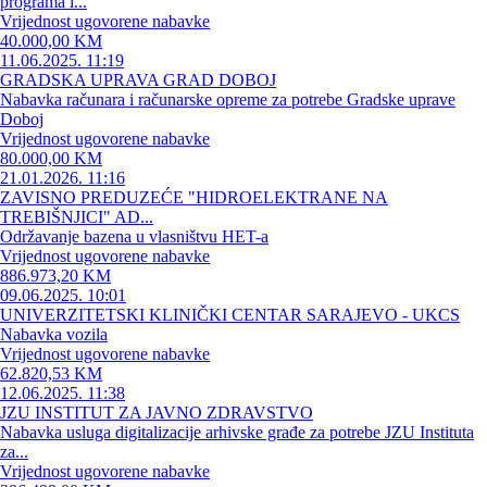
programa i...
Vrijednost ugovorene nabavke
40.000,00 KM
11.06.2025. 11:19
GRADSKA UPRAVA GRAD DOBOJ
Nabavka računara i računarske opreme za potrebe Gradske uprave
Doboj
Vrijednost ugovorene nabavke
80.000,00 KM
21.01.2026. 11:16
ZAVISNO PREDUZEĆE "HIDROELEKTRANE NA
TREBIŠNJICI" AD...
Održavanje bazena u vlasništvu HET-a
Vrijednost ugovorene nabavke
886.973,20 KM
09.06.2025. 10:01
UNIVERZITETSKI KLINIČKI CENTAR SARAJEVO - UKCS
Nabavka vozila
Vrijednost ugovorene nabavke
62.820,53 KM
12.06.2025. 11:38
JZU INSTITUT ZA JAVNO ZDRAVSTVO
Nabavka usluga digitalizacije arhivske građe za potrebe JZU Instituta
za...
Vrijednost ugovorene nabavke