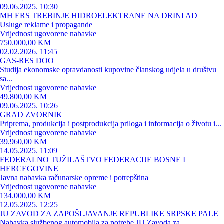
09.06.2025. 10:30
MH ERS TREBINJE HIDROELEKTRANE NA DRINI AD
Usluge reklame i propagande
Vrijednost ugovorene nabavke
750.000,00 KM
02.02.2026. 11:45
GAS-RES DOO
Studija ekonomske opravdanosti kupovine članskog udjela u društvu
sa...
Vrijednost ugovorene nabavke
49.800,00 KM
09.06.2025. 10:26
GRAD ZVORNIK
Priprema, produkcija i postprodukcija priloga i informacija o životu i...
Vrijednost ugovorene nabavke
39.960,00 KM
14.05.2025. 11:09
FEDERALNO TUŽILAŠTVO FEDERACIJE BOSNE I
HERCEGOVINE
Javna nabavka računarske opreme i potrepština
Vrijednost ugovorene nabavke
134.000,00 KM
12.05.2025. 12:25
JU ZAVOD ZA ZAPOŠLJAVANJE REPUBLIKE SRPSKE PALE
Nabavka službenog automobila za potrebe JU Zavoda za