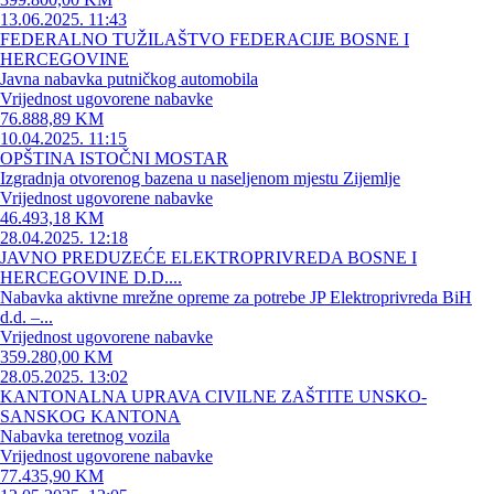
13.06.2025. 11:43
FEDERALNO TUŽILAŠTVO FEDERACIJE BOSNE I
HERCEGOVINE
Javna nabavka putničkog automobila
Vrijednost ugovorene nabavke
76.888,89 KM
10.04.2025. 11:15
OPŠTINA ISTOČNI MOSTAR
Izgradnja otvorenog bazena u naseljenom mjestu Zijemlje
Vrijednost ugovorene nabavke
46.493,18 KM
28.04.2025. 12:18
JAVNO PREDUZEĆE ELEKTROPRIVREDA BOSNE I
HERCEGOVINE D.D....
Nabavka aktivne mrežne opreme za potrebe JP Elektroprivreda BiH
d.d. –...
Vrijednost ugovorene nabavke
359.280,00 KM
28.05.2025. 13:02
KANTONALNA UPRAVA CIVILNE ZAŠTITE UNSKO-
SANSKOG KANTONA
Nabavka teretnog vozila
Vrijednost ugovorene nabavke
77.435,90 KM