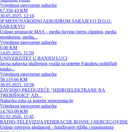
Vrijednost ugovorene nabavke
67.350,43 KM
30.05.2025. 12:16
JP MEĐUNARODNI AERODROM SARAJEVO D.O.O.
SARAJEVO
Usluge promocije MAS – media buying (press clipping, media
monitoring, media...
Vrijednost ugovorene nabavke
0,00 KM
14.05.2025. 11:59
UNIVERZITET U BANJOJ LUCI
Javna nabavka službenog vozila za potrebe Fakulteta političkih
nauka...
Vrijednost ugovorene nabavke
58.119,66 KM
30.05.2025. 10:56
ZAVISNO PREDUZEĆE "HIDROELEKTRANE NA
TREBIŠNJICI" AD...
Nabavka roba za potrebe reprezentacije
Vrijednost ugovorene nabavke
14.763,00 KM
02.02.2026. 11:45
RADIO-TELEVIZIJA FEDERACIJE BOSNE I HERCEGOVINE
Usluge mjerenja gledanosti - Istraživanje tržišta i monitoringa