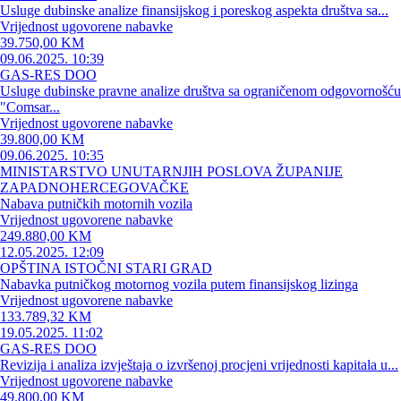
Usluge dubinske analize finansijskog i poreskog aspekta društva sa...
Vrijednost ugovorene nabavke
39.750,00 KM
09.06.2025. 10:39
GAS-RES DOO
Usluge dubinske pravne analize društva sa ograničenom odgovornošću
"Comsar...
Vrijednost ugovorene nabavke
39.800,00 KM
09.06.2025. 10:35
MINISTARSTVO UNUTARNJIH POSLOVA ŽUPANIJE
ZAPADNOHERCEGOVAČKE
Nabava putničkih motornih vozila
Vrijednost ugovorene nabavke
249.880,00 KM
12.05.2025. 12:09
OPŠTINA ISTOČNI STARI GRAD
Nabavka putničkog motornog vozila putem finansijskog lizinga
Vrijednost ugovorene nabavke
133.789,32 KM
19.05.2025. 11:02
GAS-RES DOO
Revizija i analiza izvještaja o izvršenoj procjeni vrijednosti kapitala u...
Vrijednost ugovorene nabavke
49.800,00 KM