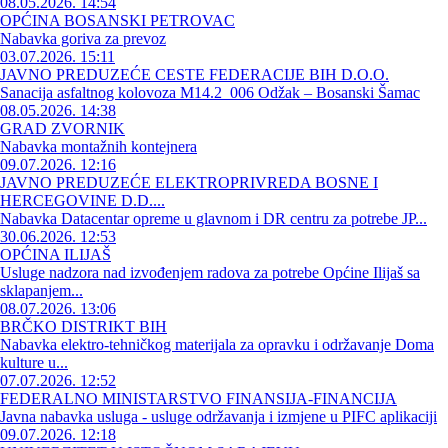
08.05.2026. 14:54
OPĆINA BOSANSKI PETROVAC
Nabavka goriva za prevoz
03.07.2026. 15:11
JAVNO PREDUZEĆE CESTE FEDERACIJE BIH D.O.O.
Sanacija asfaltnog kolovoza M14.2_006 Odžak – Bosanski Šamac
08.05.2026. 14:38
GRAD ZVORNIK
Nabavka montažnih kontejnera
09.07.2026. 12:16
JAVNO PREDUZEĆE ELEKTROPRIVREDA BOSNE I
HERCEGOVINE D.D....
Nabavka Datacentar opreme u glavnom i DR centru za potrebe JP...
30.06.2026. 12:53
OPĆINA ILIJAŠ
Usluge nadzora nad izvođenjem radova za potrebe Općine Ilijaš sa
sklapanjem...
08.07.2026. 13:06
BRČKO DISTRIKT BIH
Nabavka elektro-tehničkog materijala za opravku i održavanje Doma
kulture u...
07.07.2026. 12:52
FEDERALNO MINISTARSTVO FINANSIJA-FINANCIJA
Javna nabavka usluga - usluge održavanja i izmjene u PIFC aplikaciji
09.07.2026. 12:18