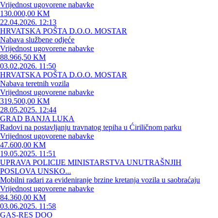
Vrijednost ugovorene nabavke
130.000,00 KM
22.04.2026. 12:13
HRVATSKA POŠTA D.O.O. MOSTAR
Nabava službene odjeće
Vrijednost ugovorene nabavke
88.966,50 KM
03.02.2026. 11:50
HRVATSKA POŠTA D.O.O. MOSTAR
Nabava teretnih vozila
Vrijednost ugovorene nabavke
319.500,00 KM
28.05.2025. 12:44
GRAD BANJA LUKA
Radovi na postavljanju travnatog tepiha u Ćiriličnom parku
Vrijednost ugovorene nabavke
47.600,00 KM
19.05.2025. 11:51
UPRAVA POLICIJE MINISTARSTVA UNUTRAŠNJIH
POSLOVA UNSKO...
Mobilni radari za evideniranje brzine kretanja vozila u saobraćaju
Vrijednost ugovorene nabavke
84.360,00 KM
03.06.2025. 11:58
GAS-RES DOO