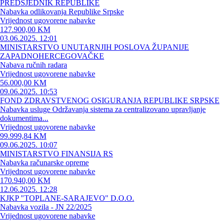
PREDSJEDNIK REPUBLIKE
Nabavka odlikovanja Republike Srpske
Vrijednost ugovorene nabavke
127.900,00 KM
03.06.2025. 12:01
MINISTARSTVO UNUTARNJIH POSLOVA ŽUPANIJE
ZAPADNOHERCEGOVAČKE
Nabava ručnih radara
Vrijednost ugovorene nabavke
56.000,00 KM
09.06.2025. 10:53
FOND ZDRAVSTVENOG OSIGURANJA REPUBLIKE SRPSKE
Nabavka usluge Održavanja sistema za centralizovano upravljanje
dokumentima...
Vrijednost ugovorene nabavke
99.999,84 KM
09.06.2025. 10:07
MINISTARSTVO FINANSIJA RS
Nabavka računarske opreme
Vrijednost ugovorene nabavke
170.940,00 KM
12.06.2025. 12:28
KJKP "TOPLANE-SARAJEVO" D.O.O.
Nabavka vozila - JN 22/2025
Vrijednost ugovorene nabavke