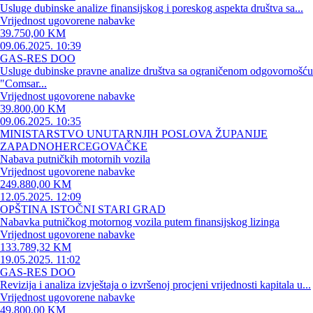
Usluge dubinske analize finansijskog i poreskog aspekta društva sa...
Vrijednost ugovorene nabavke
39.750,00 KM
09.06.2025. 10:39
GAS-RES DOO
Usluge dubinske pravne analize društva sa ograničenom odgovornošću
"Comsar...
Vrijednost ugovorene nabavke
39.800,00 KM
09.06.2025. 10:35
MINISTARSTVO UNUTARNJIH POSLOVA ŽUPANIJE
ZAPADNOHERCEGOVAČKE
Nabava putničkih motornih vozila
Vrijednost ugovorene nabavke
249.880,00 KM
12.05.2025. 12:09
OPŠTINA ISTOČNI STARI GRAD
Nabavka putničkog motornog vozila putem finansijskog lizinga
Vrijednost ugovorene nabavke
133.789,32 KM
19.05.2025. 11:02
GAS-RES DOO
Revizija i analiza izvještaja o izvršenoj procjeni vrijednosti kapitala u...
Vrijednost ugovorene nabavke
49.800,00 KM