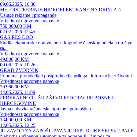
09.06.2025. 10:30
MH ERS TREBINJE HIDROELEKTRANE NA DRINI AD
Usluge reklame i propagande
Vrijednost ugovorene nabavke
750.000,00 KM
02.02.2026. 11:45
GAS-RES DOO
Studija ekonomske opravdanosti kupovine članskog udjela u društvu
sa...
Vrijednost ugovorene nabavke
49.800,00 KM
09.06.2025. 10:26
GRAD ZVORNIK
Priprema, produkcija i postprodukcija priloga i informacija o životu i...
Vrijednost ugovorene nabavke
39.960,00 KM
14.05.2025. 11:09
FEDERALNO TUŽILAŠTVO FEDERACIJE BOSNE I
HERCEGOVINE
Javna nabavka računarske opreme i potrepština
Vrijednost ugovorene nabavke
134.000,00 KM
12.05.2025. 12:25
JU ZAVOD ZA ZAPOŠLJAVANJE REPUBLIKE SRPSKE PALE
Nabavka službenog automobila za potrebe JU Zavoda za