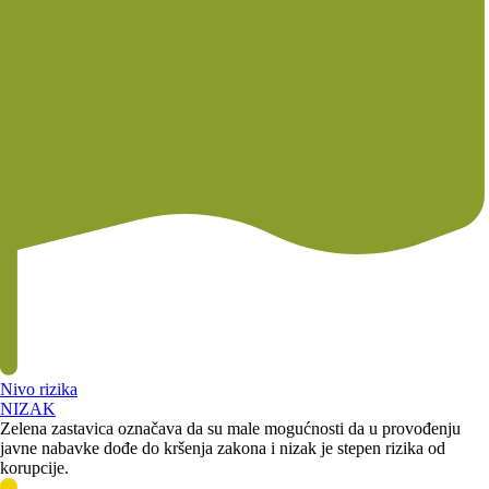
Nivo rizika
NIZAK
Zelena zastavica označava da su male mogućnosti da u provođenju
javne nabavke dođe do kršenja zakona i nizak je stepen rizika od
korupcije.