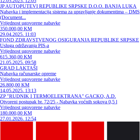
12.05.2025. 12:05
JP AUTOPUTEVI REPUBLIKE SRPSKE D.O.O. BANJA LUKA
Nabavka i implementacija sistema za upravljanje dokumentima – DMS
(Document...
Vrijednost ugovorene nabavke
350.000,00 KM
29.04.2025. 11:03
FOND ZDRAVSTVENOG OSIGURANJA REPUBLIKE SRPSKE
Usluga održavanja PIS-a
Vrijednost ugovorene nabavke
615.360,00 KM
21.05.2025. 09:58
GRAD LAKTAŠI
Nabavka računarske opreme
Vrijednost ugovorene nabavke
26.800,00 KM
14.05.2025. 13:13
ZP "RUDNIK I TERMOELEKTRANA" GACKO, A.D.
Otvoreni postupak br. 72/25 - Nabavka voćnih sokova 0,5 l
Vrijednost ugovorene nabavke
180.000,00 KM
27.01.2026. 12:54