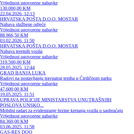
Vrijednost ugovorene nabavke
130.000,00 KM
22.04.2026. 12:13
HRVATSKA POŠTA D.O.O. MOSTAR
Nabava službene odjeće
Vrijednost ugovorene nabavke
88.966,50 KM
03.02.2026. 11:50
HRVATSKA POŠTA D.O.O. MOSTAR
Nabava teretnih vozila
Vrijednost ugovorene nabavke
319.500,00 KM
28.05.2025. 12:44
GRAD BANJA LUKA
Radovi na postavljanju travnatog tepiha u Ćiriličnom parku
Vrijednost ugovorene nabavke
47.600,00 KM
19.05.2025. 11:51
UPRAVA POLICIJE MINISTARSTVA UNUTRAŠNJIH
POSLOVA UNSKO...
Mobilni radari za evideniranje brzine kretanja vozila u saobraćaju
Vrijednost ugovorene nabavke
84.360,00 KM
03.06.2025. 11:58
GAS-RES DOO