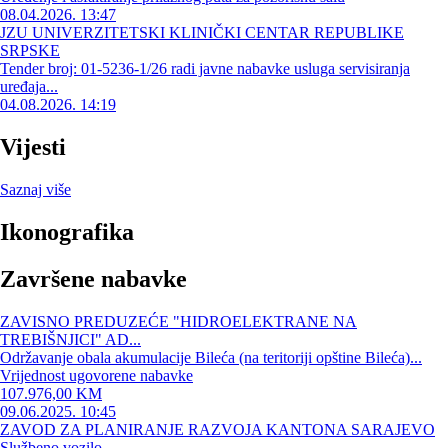
08.04.2026. 13:47
JZU UNIVERZITETSKI KLINIČKI CENTAR REPUBLIKE
SRPSKE
Tender broj: 01-5236-1/26 radi javne nabavke usluga servisiranja
uređaja...
04.08.2026. 14:19
Vijesti
Saznaj više
Ikonografika
Završene nabavke
ZAVISNO PREDUZEĆE "HIDROELEKTRANE NA
TREBIŠNJICI" AD...
Održavanje obala akumulacije Bileća (na teritoriji opštine Bileća)...
Vrijednost ugovorene nabavke
107.976,00 KM
09.06.2025. 10:45
ZAVOD ZA PLANIRANJE RAZVOJA KANTONA SARAJEVO
Službeno vozilo