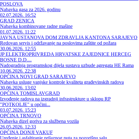
POSLOVA
Nabavka gasa za 2026. godinu
02.07.2026. 16:52
GRAD ZENICA
Nabavka kombinovane radne mašine
01.07.2026. 11:22
JAVNA USTANOVA DOM ZDRAVLJA KANTONA SARAJEVO
Redovan servis i održavanje na poslovima zaštite od požara
30.06.2026. 12:55
JP ELEKTROPRIVREDA HRVATSKE ZAJEDNICE HERCEG
BOSNE D.D....
Nadogradnja programskog dijela sustava uzbude agregata HE Rama
10.06.2026. 22:38
OPĆINA NOVI GRAD SARAJEVO
Nabavka usluge vanjske kontrole kvaliteta građevinskih radova
30.06.2026. 13:02
OPĆINA TOMISLAVGRAD
Izvođenje radova na izgradnji infrastrukture u sklopu RP
"POTKOLJE" u općini...
03.07.2026. 15:23
OPĆINA TRNOVO
Nabavka dizel goriva za službena vozila
26.05.2026. 12:33
OPĆINA DONJI VAKUF
Uređenje i asfaltiranje prilaznog puta za pozorišnu salu