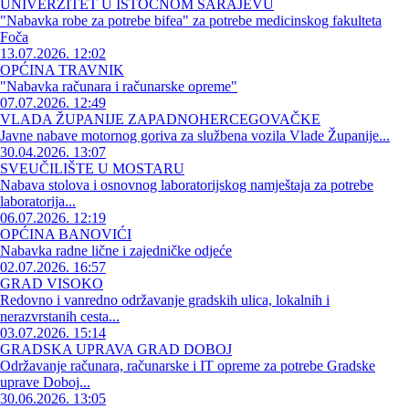
UNIVERZITET U ISTOČNOM SARAJEVU
"Nabavka robe za potrebe bifea" za potrebe medicinskog fakulteta
Foča
13.07.2026. 12:02
OPĆINA TRAVNIK
"Nabavka računara i računarske opreme"
07.07.2026. 12:49
VLADA ŽUPANIJE ZAPADNOHERCEGOVAČKE
Javne nabave motornog goriva za službena vozila Vlade Županije...
30.04.2026. 13:07
SVEUČILIŠTE U MOSTARU
Nabava stolova i osnovnog laboratorijskog namještaja za potrebe
laboratorija...
06.07.2026. 12:19
OPĆINA BANOVIĆI
Nabavka radne lične i zajedničke odjeće
02.07.2026. 16:57
GRAD VISOKO
Redovno i vanredno održavanje gradskih ulica, lokalnih i
nerazvrstanih cesta...
03.07.2026. 15:14
GRADSKA UPRAVA GRAD DOBOJ
Održavanje računara, računarske i IT opreme za potrebe Gradske
uprave Doboj...
30.06.2026. 13:05