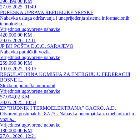
396.499,00 KM
27.05.2025. 11:49
PORESKA UPRAVA REPUBLIKE SRPSKE
Nabavka usluga održavanja i unaprijeđenja sistema informacionih
tehnologija...
Vrijednost ugovorene nabavke
420.000,00 KM
29.05.2026. 12:11
JP BH POŠTA D.O.O. SARAJEVO
Nabavka putničkih vozila
Vrijednost ugovorene nabavke
259.999,80 KM
19.05.2025. 13:15
REGULATORNA KOMISIJA ZA ENERGIJU U FEDERACIJI
BOSNE I...
Službeni putnički automobil
Vrijednost ugovorene nabavke
57.094,02 KM
30.05.2025. 10:53
ZP "RUDNIK I TERMOELEKTRANA" GACKO, A.D.
Otvoreni postupak br. 87/25 - Nabavka pneumatika za mehanizaciju i
vozila...
Vrijednost ugovorene nabavke
180.000,00 KM
27.01.2026. 12:21