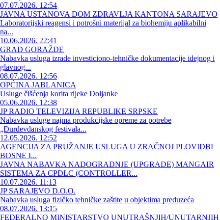
07.07.2026. 12:54
JAVNA USTANOVA DOM ZDRAVLJA KANTONA SARAJEVO
Laboratorijski reagensi i potrošni materijal za biohemiju aplikabilni
na...
10.06.2026. 22:41
GRAD GORAŽDE
Nabavka usluga izrade investiciono-tehničke dokumentacije idejnog i
glavnog...
08.07.2026. 12:56
OPĆINA JABLANICA
Usluge čišćenja korita rijeke Doljanke
05.06.2026. 12:38
JP RADIO TELEVIZIJA REPUBLIKE SRPSKE
Nabavka usluge najma produkcijske opreme za potrebe
„Đurđevdanskog festivala...
12.05.2026. 12:52
AGENCIJA ZA PRUŽANJE USLUGA U ZRAČNOJ PLOVIDBI
BOSNE I...
JAVNA NABAVKA NADOGRADNJE (UPGRADE) MANGAIR
SISTEMA ZA CPDLC (CONTROLLER...
10.07.2026. 11:13
JP SARAJEVO D.O.O.
Nabavka usluga fizičko tehničke zaštite u objektima preduzeća
08.07.2026. 13:15
FEDERALNO MINISTARSTVO UNUTRAŠNJIH/UNUTARNJIH