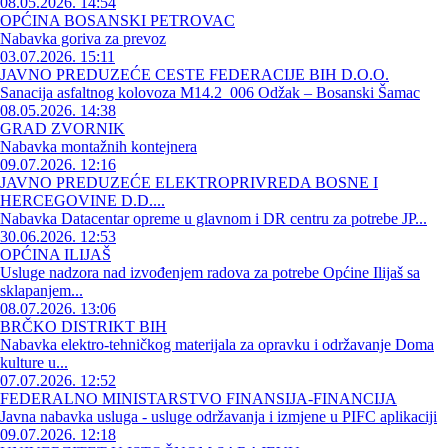
08.05.2026. 14:54
OPĆINA BOSANSKI PETROVAC
Nabavka goriva za prevoz
03.07.2026. 15:11
JAVNO PREDUZEĆE CESTE FEDERACIJE BIH D.O.O.
Sanacija asfaltnog kolovoza M14.2_006 Odžak – Bosanski Šamac
08.05.2026. 14:38
GRAD ZVORNIK
Nabavka montažnih kontejnera
09.07.2026. 12:16
JAVNO PREDUZEĆE ELEKTROPRIVREDA BOSNE I
HERCEGOVINE D.D....
Nabavka Datacentar opreme u glavnom i DR centru za potrebe JP...
30.06.2026. 12:53
OPĆINA ILIJAŠ
Usluge nadzora nad izvođenjem radova za potrebe Općine Ilijaš sa
sklapanjem...
08.07.2026. 13:06
BRČKO DISTRIKT BIH
Nabavka elektro-tehničkog materijala za opravku i održavanje Doma
kulture u...
07.07.2026. 12:52
FEDERALNO MINISTARSTVO FINANSIJA-FINANCIJA
Javna nabavka usluga - usluge održavanja i izmjene u PIFC aplikaciji
09.07.2026. 12:18