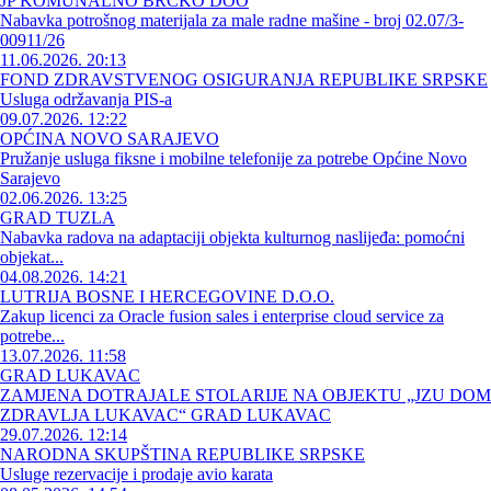
JP KOMUNALNO BRČKO DOO
Nabavka potrošnog materijala za male radne mašine - broj 02.07/3-
00911/26
11.06.2026. 20:13
FOND ZDRAVSTVENOG OSIGURANJA REPUBLIKE SRPSKE
Usluga održavanja PIS-a
09.07.2026. 12:22
OPĆINA NOVO SARAJEVO
Pružanje usluga fiksne i mobilne telefonije za potrebe Općine Novo
Sarajevo
02.06.2026. 13:25
GRAD TUZLA
Nabavka radova na adaptaciji objekta kulturnog naslijeđa: pomoćni
objekat...
04.08.2026. 14:21
LUTRIJA BOSNE I HERCEGOVINE D.O.O.
Zakup licenci za Oracle fusion sales i enterprise cloud service za
potrebe...
13.07.2026. 11:58
GRAD LUKAVAC
ZAMJENA DOTRAJALE STOLARIJE NA OBJEKTU „JZU DOM
ZDRAVLJA LUKAVAC“ GRAD LUKAVAC
29.07.2026. 12:14
NARODNA SKUPŠTINA REPUBLIKE SRPSKE
Usluge rezervacije i prodaje avio karata