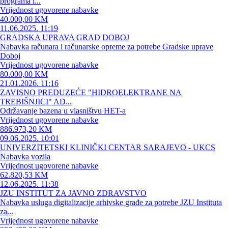
programa i...
Vrijednost ugovorene nabavke
40.000,00 KM
11.06.2025. 11:19
GRADSKA UPRAVA GRAD DOBOJ
Nabavka računara i računarske opreme za potrebe Gradske uprave
Doboj
Vrijednost ugovorene nabavke
80.000,00 KM
21.01.2026. 11:16
ZAVISNO PREDUZEĆE "HIDROELEKTRANE NA
TREBIŠNJICI" AD...
Održavanje bazena u vlasništvu HET-a
Vrijednost ugovorene nabavke
886.973,20 KM
09.06.2025. 10:01
UNIVERZITETSKI KLINIČKI CENTAR SARAJEVO - UKCS
Nabavka vozila
Vrijednost ugovorene nabavke
62.820,53 KM
12.06.2025. 11:38
JZU INSTITUT ZA JAVNO ZDRAVSTVO
Nabavka usluga digitalizacije arhivske građe za potrebe JZU Instituta
za...
Vrijednost ugovorene nabavke