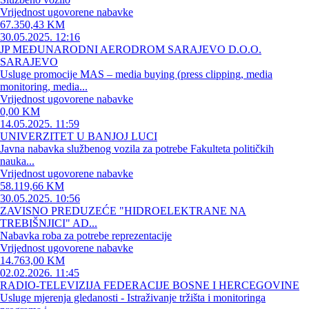
Vrijednost ugovorene nabavke
67.350,43 KM
30.05.2025. 12:16
JP MEĐUNARODNI AERODROM SARAJEVO D.O.O.
SARAJEVO
Usluge promocije MAS – media buying (press clipping, media
monitoring, media...
Vrijednost ugovorene nabavke
0,00 KM
14.05.2025. 11:59
UNIVERZITET U BANJOJ LUCI
Javna nabavka službenog vozila za potrebe Fakulteta političkih
nauka...
Vrijednost ugovorene nabavke
58.119,66 KM
30.05.2025. 10:56
ZAVISNO PREDUZEĆE "HIDROELEKTRANE NA
TREBIŠNJICI" AD...
Nabavka roba za potrebe reprezentacije
Vrijednost ugovorene nabavke
14.763,00 KM
02.02.2026. 11:45
RADIO-TELEVIZIJA FEDERACIJE BOSNE I HERCEGOVINE
Usluge mjerenja gledanosti - Istraživanje tržišta i monitoringa