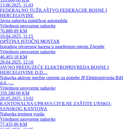
13.06.2025. 11:43
FEDERALNO TUŽILAŠTVO FEDERACIJE BOSNE I
HERCEGOVINE
Javna nabavka putničkog automobila
Vrijednost ugovorene nabavke
76.888,89 KM
10.04.2025. 11:15
OPŠTINA ISTOČNI MOSTAR
Izgradnja otvorenog bazena u naseljenom mjestu Zijemlje
Vrijednost ugovorene nabavke
46.493,18 KM
28.04.2025. 12:18
JAVNO PREDUZEĆE ELEKTROPRIVREDA BOSNE I
HERCEGOVINE D.D....
Nabavka aktivne mrežne opreme za potrebe JP Elektroprivreda BiH
d.d. –...
Vrijednost ugovorene nabavke
359.280,00 KM
28.05.2025. 13:02
KANTONALNA UPRAVA CIVILNE ZAŠTITE UNSKO-
SANSKOG KANTONA
Nabavka teretnog vozila
Vrijednost ugovorene nabavke
77.435,90 KM