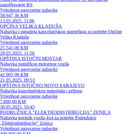
zapošljavanje RS
Vrijednost ugovorene nabavke
58.947,36 KM
13.05.2025. 11:06
OPĆINA VELIKA KLADUŠA
Nabavka i ugradnja kancelarijskog namještaja za potrebe Općine
Velika Kladuša
Vrijednost ugovorene nabavke
25.541,00 KM
29.05.2025. 11:50
OPŠTINA ISTOČNI MOSTAR
Nabavka putničkog motornog vozila
Vrijednost ugovorene nabavke
42.905,98 KM
21.05.2025. 09:53
OPŠTINA ISTOČNO NOVO SARAJEVO
Nabavka kancelarijskog materijala i pribora
Vrijednost ugovorene nabavke
7.890,00 KM
30.05.2025. 10:45
PODRUŽNICA "ELEKTRODISTRIBUCIJA" ZENICA
Nabavka teretnih vozila 4x4 za potrebe Podružnice
„Elektrodistribucije“ Zenica
Vrijednost ugovorene nabavke
399.800,00 KM