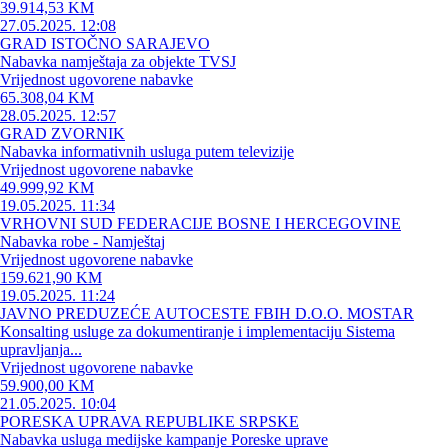
39.914,53 KM
27.05.2025. 12:08
GRAD ISTOČNO SARAJEVO
Nabavka namještaja za objekte TVSJ
Vrijednost ugovorene nabavke
65.308,04 KM
28.05.2025. 12:57
GRAD ZVORNIK
Nabavka informativnih usluga putem televizije
Vrijednost ugovorene nabavke
49.999,92 KM
19.05.2025. 11:34
VRHOVNI SUD FEDERACIJE BOSNE I HERCEGOVINE
Nabavka robe - Namještaj
Vrijednost ugovorene nabavke
159.621,90 KM
19.05.2025. 11:24
JAVNO PREDUZEĆE AUTOCESTE FBIH D.O.O. MOSTAR
Konsalting usluge za dokumentiranje i implementaciju Sistema
upravljanja...
Vrijednost ugovorene nabavke
59.900,00 KM
21.05.2025. 10:04
PORESKA UPRAVA REPUBLIKE SRPSKE
Nabavka usluga medijske kampanje Poreske uprave