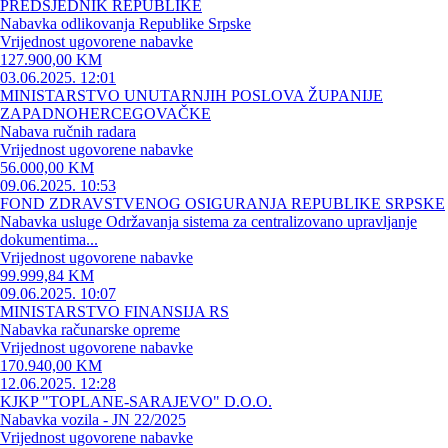
PREDSJEDNIK REPUBLIKE
Nabavka odlikovanja Republike Srpske
Vrijednost ugovorene nabavke
127.900,00 KM
03.06.2025. 12:01
MINISTARSTVO UNUTARNJIH POSLOVA ŽUPANIJE
ZAPADNOHERCEGOVAČKE
Nabava ručnih radara
Vrijednost ugovorene nabavke
56.000,00 KM
09.06.2025. 10:53
FOND ZDRAVSTVENOG OSIGURANJA REPUBLIKE SRPSKE
Nabavka usluge Održavanja sistema za centralizovano upravljanje
dokumentima...
Vrijednost ugovorene nabavke
99.999,84 KM
09.06.2025. 10:07
MINISTARSTVO FINANSIJA RS
Nabavka računarske opreme
Vrijednost ugovorene nabavke
170.940,00 KM
12.06.2025. 12:28
KJKP "TOPLANE-SARAJEVO" D.O.O.
Nabavka vozila - JN 22/2025
Vrijednost ugovorene nabavke