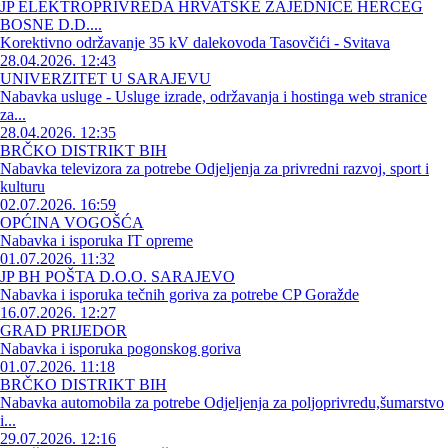
JP ELEKTROPRIVREDA HRVATSKE ZAJEDNICE HERCEG
BOSNE D.D....
Korektivno održavanje 35 kV dalekovoda Tasovčići - Svitava
28.04.2026. 12:43
UNIVERZITET U SARAJEVU
Nabavka usluge - Usluge izrade, održavanja i hostinga web stranice
za...
28.04.2026. 12:35
BRČKO DISTRIKT BIH
Nabavka televizora za potrebe Odjeljenja za privredni razvoj, sport i
kulturu
02.07.2026. 16:59
OPĆINA VOGOŠĆA
Nabavka i isporuka IT opreme
01.07.2026. 11:32
JP BH POŠTA D.O.O. SARAJEVO
Nabavka i isporuka tečnih goriva za potrebe CP Goražde
16.07.2026. 12:27
GRAD PRIJEDOR
Nabavka i isporuka pogonskog goriva
01.07.2026. 11:18
BRČKO DISTRIKT BIH
Nabavka automobila za potrebe Odjeljenja za poljoprivredu,šumarstvo
i...
29.07.2026. 12:16