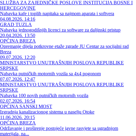
SLUŽBA ZA ZAJEDNIČKE POSLOVE INSTITUCIJA BOSNE I
HERCEGOVINE
Nabavka kafe i toplih napitaka sa najmom aparata i softvera
04.08.2026. 14:16
GRAD TUZLA
Nabavka jednogodišnjih licenci za software za daljinski pristup
20.04.2026. 13:50
OPĆINA BREZA
Opremanje dijela potkrovne etaže zgrade JU Centar za socijalni rad
Breza
09.07.2026. 12:20
MINISTARSTVO UNUTRAŠNJIH POSLOVA REPUBLIKE
SRPSKE
Nabavka putničkih motornih vozila sa 4x4 pogonom
07.07.2026. 12:47
MINISTARSTVO UNUTRAŠNJIH POSLOVA REPUBLIKE
SRPSKE
Nabavka 100 novih putničkih motornih vozila
02.07.2026. 16:54
OPĆINA SANSKI MOST
Izgradnja kanalizacionog sistema u naselju Otoke
11.06.2026. 20:15
OPĆINA BREZA
Održavanje i proširenje postojeće javne rasvjete sa ugradnjom
materijala, na...