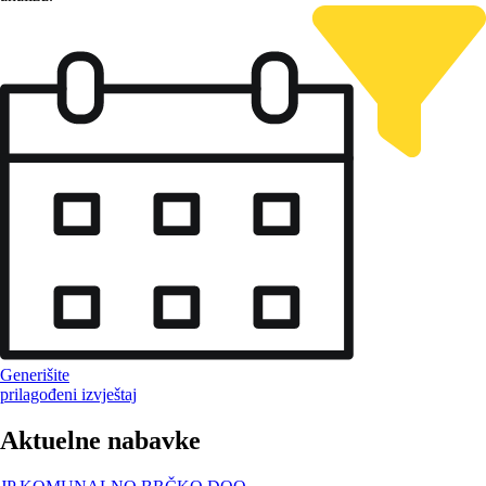
Generišite
prilagođeni izvještaj
Aktuelne nabavke